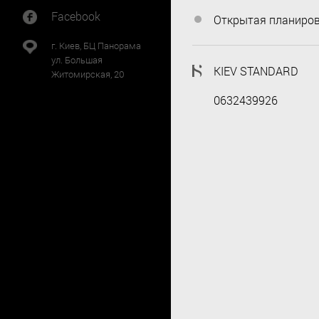
Facebook
Открытая планиро
г. Киев, БЦ Панорама
ул. Большая
KIEV STANDARD
Житомирская, 20
0632439926