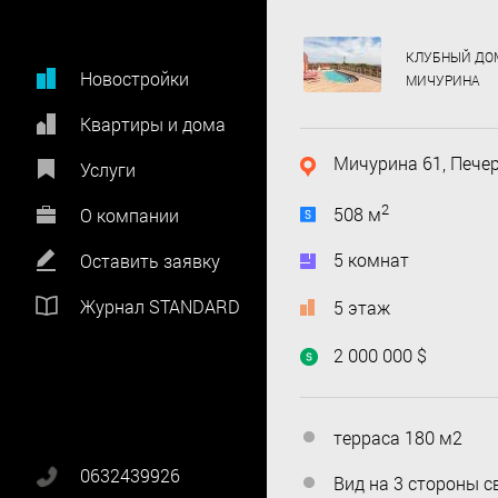
КЛУБНЫЙ ДО
Новостройки
МИЧУРИНА
Квартиры и дома
Мичурина 61, Пече
Услуги
2
508 м
О компании
5 комнат
Оставить заявку
Журнал STANDARD
5 этаж
2 000 000 $
терраса 180 м2
0632439926
Вид на 3 стороны с