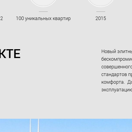
м2
100 уникальных квартир
2015
КТЕ
Новый элитны
бескомпромис
совершенного
стандартов п
комфорта. До
эксплуатацию 